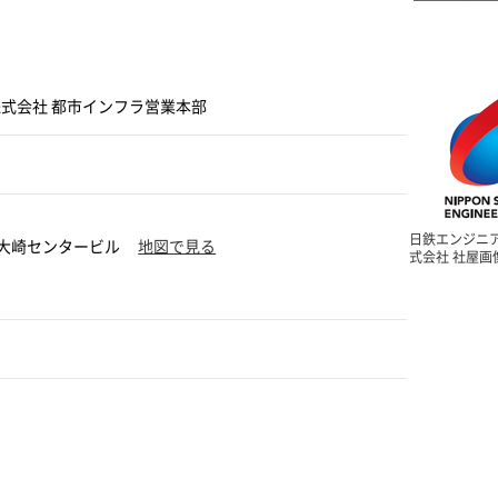
式会社 都市インフラ営業本部
日鉄エンジニ
1 大崎センタービル
地図で見る
式会社 社屋画