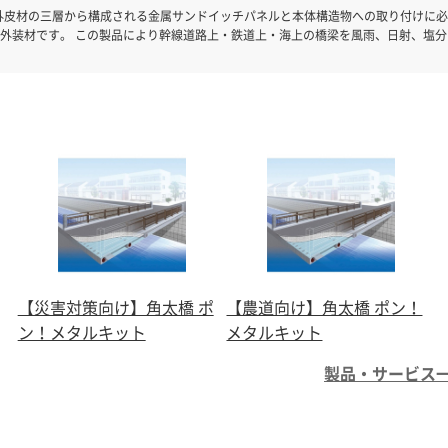
外皮材の三層から構成される金属サンドイッチパネルと本体構造物への取り付けに
外装材です。 この製品により幹線道路上・鉄道上・海上の橋梁を風雨、日射、塩分
だけでなく、安全かつ確実に近接目視点検が可能な常設足場の役目を果たします。
遮音性はもとより自由に色彩を選択することが可能なことから景観を損なうことな
を問わず、耐久性・経済性共に優れた橋梁予防保全の切札と呼べる製品です。 【特
足場機能」 ○自由な色彩選定により橋梁外観をグレードアップする「美装機能」 ○
ンクリート剥落に対する「第3者被害防止機能」 ○桁下からの火災から橋桁を護る「
に漏らさない「遮音機能」 〇歩行面には「フラット床」を適用可 〇桁下の交通騒音
【災害対策向け】角太橋 ポ
【農道向け】角太橋 ポン！
ン！メタルキット
メタルキット
製品・サービス