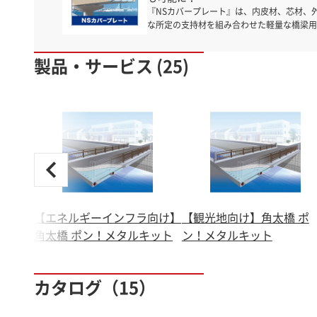
『NSカバープレート』は、内皮材、芯材、
な所定の支持材を組み合わせた軽量な橋梁用
どの劣化要因から守り、長寿命化が図られる
サンドイッチパネルの特徴を生かすことで、
製品・サービス (25)
周辺環境の健全化に貢献します。新設・既設
長】 ○点検・補修がいつでもできる「常設
因子から鋼桁を護る「防食機能」 ○床版コ
火機能」 ○交通・工事による発生音を外部
音できる「吸音機能パネル」も適用可
【エネルギーインフラ向け】
【観光地向け】角太橋 ポ
角太橋 ポン！メタルキット
ン！メタルキット
カタログ（15）