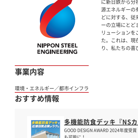
に新日鉄から分
源エネルギーの
どに対する、従
ーの立場にとど
リューションを
た。これは、現
り、私たちの喜
事業内容
環境・エネルギー／都市インフラ
おすすめ情報
多機能防食デッキ『NS
GOOD DESIGN AWARD 20
も可能に！