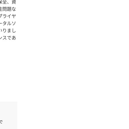
保全、資
性問題な
プライヤ
ータルソ
いりまし
ンスであ
で