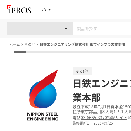
JA
ホーム
その他
日鉄エンジニアリング株式会社 都市インフラ営業本部
その他
日鉄エンジニ
業本部
設立
平成18年7月1日
資本金
150
住所
東京都品川区大崎1-5-1 
電話
03-6665-3370
特設サイト
最終更新日：
2025/09/25