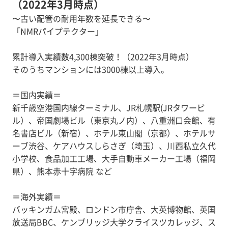
（2022年3月時点）
〜古い配管の耐用年数を延長できる〜
「NMRパイプテクター」
累計導入実績数4,300棟突破！（2022年3月時点）
そのうちマンションには3000棟以上導入。
＝国内実績＝
新千歳空港国内線ターミナル、JR札幌駅(JRタワービ
ル）、帝国劇場ビル（東京丸ノ内）、八重洲口会館、有
名書店ビル（新宿）、ホテル東山閣（京都）、ホテルサ
ーブ渋谷、ケアハウスしらさぎ（埼玉）、川西私立久代
小学校、食品加工工場、大手自動車メーカー工場（福岡
県）、熊本赤十字病院 など
＝海外実績＝
バッキンガム宮殿、ロンドン市庁舎、大英博物館、英国
放送局BBC、ケンブリッジ大学クライスツカレッジ、ス