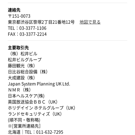
る唯一の配管延命技術」
とから、サービスの品質は落とさずに施設機能
連絡先
の維持費をどれだけ抑えられるかが課題となっ
〒151-0073
ています。中でもプールや温浴設備を備えたス
東京都渋谷区笹塚2丁目21番地12号
地図で見る
ポーツクラブの維持費は高く、特に経年劣化し
TEL：03-3377-1106
た配管は放置すれば漏水等のトラブルに繋がり
やすいため、配管更新をすると莫大な費用が発
生してしまいます。
主要取引先
（株）松井ビル
そこで今回、NMRパイプテクターの設置によっ
松井ビルグループ
藤田観光（株）
て比較的少額、且つ配管更生を実現した三重県
日比谷総合設備（株）
有数のスポーツクラブ「ベスパスポーツクラ
大成建設（株）
ブ」松阪店の取材内容が掲載されました。
Japan System Planning UK Ltd.
ＮＭＲ（株）
▼詳細は関連リンクからご覧ください▼
日本ヘルスケア(株)
英国放送協会ＢＢＣ（UK）
ホリデイイン ホテルグループ（UK）
ランドセキュリティズ（UK）
(順不同・敬称略)
※[営業所連絡先］
北海道｜TEL：011-632-7295