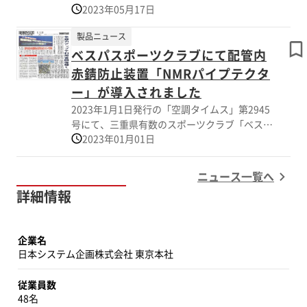
によるセミナーも行われました。
2023年05月17日
「マンション管理組合 サポート展（住まい・
お立ち寄りいただき、誠にありがとうございま
建築・不動産の総合展 BREX）」へ出展いたし
した。
製品ニュース
ました。
ベスパスポーツクラブにて配管内
【出展概要】
弊社の代表製品である「NMRパイプテクター」
赤錆防止装置「NMRパイプテクタ
◆会期：2023年11月1日(水)・2日(木)
の展示の他、
ー」が導入されました
◆時間：10:00～17:00
イベント2日目（5/26）には当社代表の熊野社
2023年1月1日発行の「空調タイムス」第2945
◆会場：インテックス大阪 2号館
長によるセミナーも行われ、大変多くの方々に
号にて、三重県有数のスポーツクラブ「ベスパ
◆ブース番号：6-17
ご来場いただきました。
2023年01月01日
スポーツクラブ」に設置された配管内赤錆防止
◆当社代表セミナー：11/1（水）13:50~14:20
お暑い中足を運んでいただき、誠にありがとう
装置「NMRパイプテクター」の効果検証、およ
「マンション修繕でのSDGsと、それに寄与す
ございました。
び導入事例についての取材記事が掲載されまし
る唯一の配管延命技術」
ニュース一覧へ
た。
【出展概要】
詳細情報
◆会期：2023年5月25日(木)～27日(土)
新型コロナウイルスの影響から打撃を受けたス
◆時間：10:00～17:00(最終日は16時まで)
ポーツクラブやフィットネスクラブですが、最
◆会場：東京ビッグサイト 西1・2ホール＋ア
企業名
近では「定期的な運動で免疫力を高め感染症に
トリウム
日本システム企画株式会社 東京本社
かかりにくい体づくりがきる」場所として人々
◆ブース番号：B6-2
から評価され、利用者の足も戻りつつありま
◆当社代表セミナー：5/26（金）11:00~11:30
従業員数
す。
「マンション修繕でのSDGsと、それに寄与す
48名
しかし、利用者数の回復傾向は緩やかであるこ