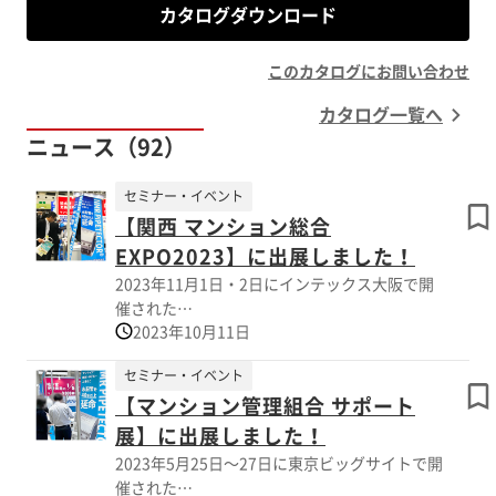
カタログダウンロード
このカタログにお問い合わせ
カタログ一覧へ
ニュース（92）
セミナー・イベント
【関西 マンション総合
EXPO2023】に出展しました！
2023年11月1日・2日にインテックス大阪で開
催された
2023年10月11日
「関西 マンション総合EXPO2023（住まい・建
築・不動産の総合展 BREX関西）」へ出展いた
セミナー・イベント
しました。
【マンション管理組合 サポート
弊社の代表製品である「NMRパイプテクター」
展】に出展しました！
の展示の他、
2023年5月25日～27日に東京ビッグサイトで開
イベント初日（11/1）には当社代表の熊野社長
催された