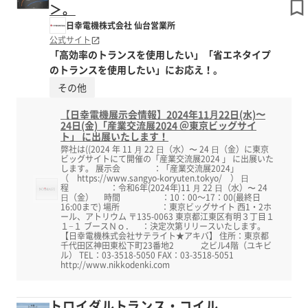
＞。
日幸電機株式会社 仙台営業所
公式サイト
「高効率のトランスを使用したい」「省エネタイプ
のトランスを使用したい」にお応え！。
その他
【日幸電機展示会情報】2024年11⽉22日(水)〜
24日(金)「産業交流展2024 ＠東京ビッグサイ
ト」 に出展いたします！
弊社は((2024 年 11 ⽉ 22 ⽇（水）〜 24 ⽇（金）に東京
ビッグサイトにて開催の「産業交流展2024 」 に出展いた
します。 展示会 ：「産業交流展2024」
（ https://www.sangyo-koryuten.tokyo/ ） ⽇
程 ：令和6年(2024年)11 ⽉ 22 ⽇（水）〜 24
⽇（金） 時間 ：10：00～17：00(最終日
16:00まで) 場所 ：東京ビッグサイト 西1・2ホ
ール、アトリウム 〒135-0063 東京都江東区有明３丁目１
１−１ ブースＮｏ． ：決定次第リリースいたします。
【日幸電機株式会社サテライト★アキバ】 住所：東京都
千代田区神田東松下町23番地2 之ビル4階（ユキビ
ル） TEL：03-3518-5050 FAX：03-3518-5051
http://www.nikkodenki.com
トロイダルトランス・コイル