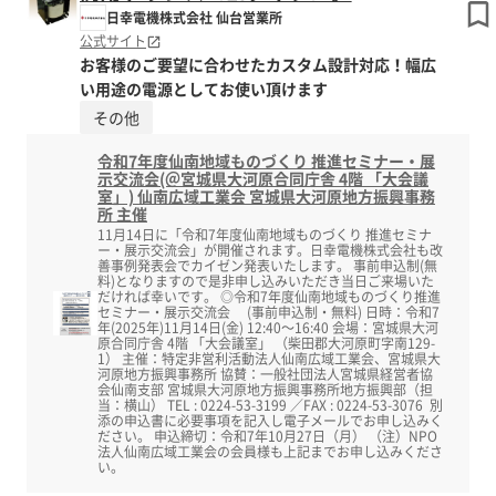
日幸電機株式会社 仙台営業所
公式サイト
お客様のご要望に合わせたカスタム設計対応！幅広
い用途の電源としてお使い頂けます
その他
令和7年度仙南地域ものづくり 推進セミナー・展
示交流会(＠宮城県大河原合同庁舎 4階 「大会議
室」) 仙南広域工業会 宮城県大河原地方振興事務
所 主催
11月14日に「令和7年度仙南地域ものづくり 推進セミナ
ー・展示交流会」が開催されます。日幸電機株式会社も改
善事例発表会でカイゼン発表いたします。 事前申込制(無
料)となりますので是非申し込みいただき当日ご来場いた
だければ幸いです。 ◎令和7年度仙南地域ものづくり推進
セミナー・展示交流会 (事前申込制・無料) 日時：令和7
年(2025年)11月14日(金) 12:40～16:40 会場：宮城県大河
原合同庁舎 4階 「大会議室」 （柴田郡大河原町字南129-
1） 主催：特定非営利活動法人仙南広域工業会、宮城県大
河原地方振興事務所 協賛：一般社団法人宮城県経営者協
会仙南支部 宮城県大河原地方振興事務所地方振興部（担
当：横山） TEL : 0224-53-3199 ／FAX : 0224-53-3076 別
添の申込書に必要事項を記入し電子メールでお申し込みく
ださい。 申込締切：令和7年10月27日（月） （注）NPO
法人仙南広域工業会の会員様も上記までお申し込みくださ
い。