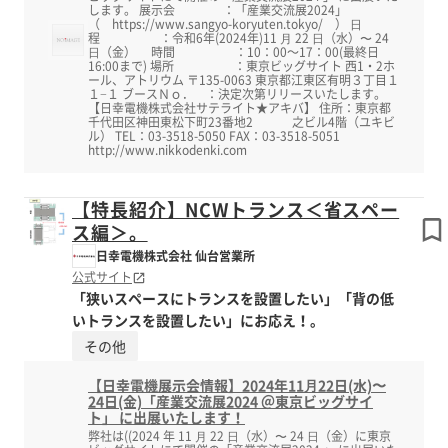
します。 展示会 ：「産業交流展2024」
（ https://www.sangyo-koryuten.tokyo/ ） ⽇
程 ：令和6年(2024年)11 ⽉ 22 ⽇（水）〜 24
⽇（金） 時間 ：10：00～17：00(最終日
16:00まで) 場所 ：東京ビッグサイト 西1・2ホ
ール、アトリウム 〒135-0063 東京都江東区有明３丁目１
１−１ ブースＮｏ． ：決定次第リリースいたします。
【日幸電機株式会社サテライト★アキバ】 住所：東京都
千代田区神田東松下町23番地2 之ビル4階（ユキビ
ル） TEL：03-3518-5050 FAX：03-3518-5051
http://www.nikkodenki.com
【特長紹介】NCWトランス＜省スペー
ス編＞。
日幸電機株式会社 仙台営業所
公式サイト
「狭いスペースにトランスを設置したい」「背の低
いトランスを設置したい」にお応え！。
その他
【日幸電機展示会情報】2024年11⽉22日(水)〜
24日(金)「産業交流展2024 ＠東京ビッグサイ
ト」 に出展いたします！
弊社は((2024 年 11 ⽉ 22 ⽇（水）〜 24 ⽇（金）に東京