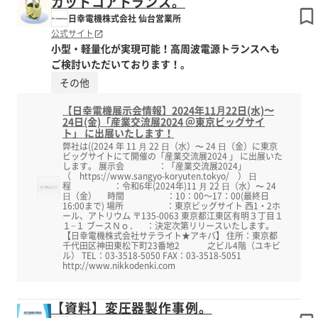
カットコアトランス。
日幸電機株式会社 仙台営業所
公式サイト
小型・軽量化が実現可能！高周波電源トランスへも
ご検討いただいております！。
その他
【日幸電機展示会情報】2024年11⽉22日(水)〜
24日(金)「産業交流展2024 ＠東京ビッグサイ
ト」 に出展いたします！
弊社は((2024 年 11 ⽉ 22 ⽇（水）〜 24 ⽇（金）に東京
ビッグサイトにて開催の「産業交流展2024 」 に出展いた
します。 展示会 ：「産業交流展2024」
（ https://www.sangyo-koryuten.tokyo/ ） ⽇
程 ：令和6年(2024年)11 ⽉ 22 ⽇（水）〜 24
⽇（金） 時間 ：10：00～17：00(最終日
16:00まで) 場所 ：東京ビッグサイト 西1・2ホ
ール、アトリウム 〒135-0063 東京都江東区有明３丁目１
１−１ ブースＮｏ． ：決定次第リリースいたします。
【日幸電機株式会社サテライト★アキバ】 住所：東京都
千代田区神田東松下町23番地2 之ビル4階（ユキビ
ル） TEL：03-3518-5050 FAX：03-3518-5051
http://www.nikkodenki.com
【資料】変圧器製作事例。