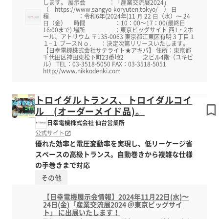
します。 展示会 ：「産業交流展2024」
（ https://www.sangyo-koryuten.tokyo/ ） ⽇
程 ：令和6年(2024年)11 ⽉ 22 ⽇（水）〜 24
⽇（金） 時間 ：10：00～17：00(最終日
16:00まで) 場所 ：東京ビッグサイト 西1・2ホ
ール、アトリウム 〒135-0063 東京都江東区有明３丁目１
１−１ ブースＮｏ． ：決定次第リリースいたします。
【日幸電機株式会社サテライト★アキバ】 住所：東京都
千代田区神田東松下町23番地2 之ビル4階（ユキビ
ル） TEL：03-3518-5050 FAX：03-3518-5051
http://www.nikkodenki.com
トロイダルトランス、トロイダルコイ
ル (オーダーメイド品)。
日幸電機株式会社 仙台営業所
公式サイト
優れた効率と電圧変動率を実現し、低リーケージ省
スペースの高級トランス。自動巻きから複雑な仕様
の手巻きまで対応
その他
【日幸電機展示会情報】2024年11⽉22日(水)〜
24日(金)「産業交流展2024 ＠東京ビッグサイ
ト」 に出展いたします！