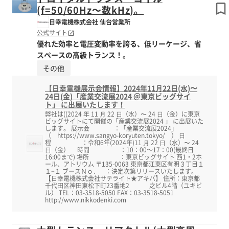
(f=50/60Hz～数kHz)。
日幸電機株式会社 仙台営業所
公式サイト
優れた効率と電圧変動率を誇る、低リーケージ、省
スペースの高級トランス！。
その他
【日幸電機展示会情報】2024年11⽉22日(水)〜
24日(金)「産業交流展2024 ＠東京ビッグサイ
ト」 に出展いたします！
弊社は((2024 年 11 ⽉ 22 ⽇（水）〜 24 ⽇（金）に東京
ビッグサイトにて開催の「産業交流展2024 」 に出展いた
します。 展示会 ：「産業交流展2024」
（ https://www.sangyo-koryuten.tokyo/ ） ⽇
程 ：令和6年(2024年)11 ⽉ 22 ⽇（水）〜 24
⽇（金） 時間 ：10：00～17：00(最終日
16:00まで) 場所 ：東京ビッグサイト 西1・2ホ
ール、アトリウム 〒135-0063 東京都江東区有明３丁目１
１−１ ブースＮｏ． ：決定次第リリースいたします。
【日幸電機株式会社サテライト★アキバ】 住所：東京都
千代田区神田東松下町23番地2 之ビル4階（ユキビ
ル） TEL：03-3518-5050 FAX：03-3518-5051
http://www.nikkodenki.com