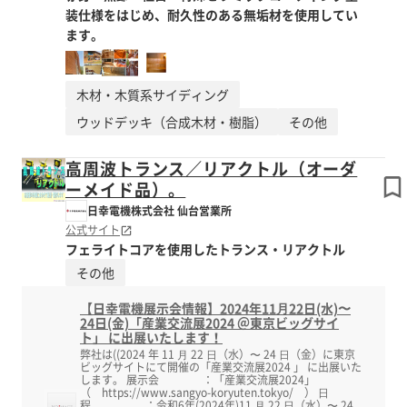
装仕様をはじめ、耐久性のある無垢材を使用してい
ます。
木材・木質系サイディング
ウッドデッキ（合成木材・樹脂）
その他
高周波トランス／リアクトル（オーダ
ーメイド品）。
日幸電機株式会社 仙台営業所
公式サイト
フェライトコアを使用したトランス・リアクトル
その他
【日幸電機展示会情報】2024年11⽉22日(水)〜
24日(金)「産業交流展2024 ＠東京ビッグサイ
ト」 に出展いたします！
弊社は((2024 年 11 ⽉ 22 ⽇（水）〜 24 ⽇（金）に東京
ビッグサイトにて開催の「産業交流展2024 」 に出展いた
します。 展示会 ：「産業交流展2024」
（ https://www.sangyo-koryuten.tokyo/ ） ⽇
程 ：令和6年(2024年)11 ⽉ 22 ⽇（水）〜 24