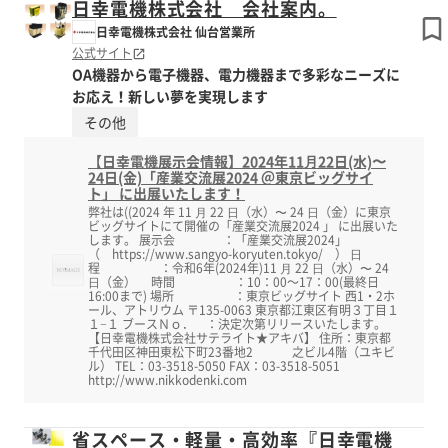
日幸電機株式会社 会社案内。
日幸電機株式会社 仙台営業所
公式サイト
OA機器から電子機器、電力機器まで多彩なニーズに
お応え！新しい夢を実現します
その他
【日幸電機展示会情報】2024年11⽉22日(水)〜
24日(金)「産業交流展2024 ＠東京ビッグサイ
ト」 に出展いたします！
弊社は((2024 年 11 ⽉ 22 ⽇（水）〜 24 ⽇（金）に東京
ビッグサイトにて開催の「産業交流展2024 」 に出展いた
します。 展示会 ：「産業交流展2024」
（ https://www.sangyo-koryuten.tokyo/ ） ⽇
程 ：令和6年(2024年)11 ⽉ 22 ⽇（水）〜 24
⽇（金） 時間 ：10：00～17：00(最終日
16:00まで) 場所 ：東京ビッグサイト 西1・2ホ
ール、アトリウム 〒135-0063 東京都江東区有明３丁目１
１−１ ブースＮｏ． ：決定次第リリースいたします。
【日幸電機株式会社サテライト★アキバ】 住所：東京都
千代田区神田東松下町23番地2 之ビル4階（ユキビ
ル） TEL：03-3518-5050 FAX：03-3518-5051
http://www.nikkodenki.com
省スペース・軽量・高効率『日幸電機