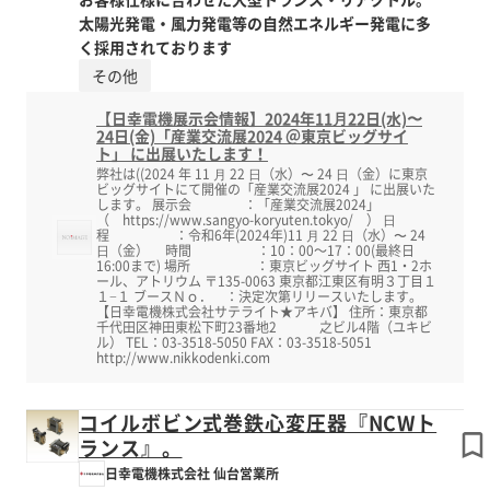
太陽光発電・風力発電等の自然エネルギー発電に多
く採用されております
その他
【日幸電機展示会情報】2024年11⽉22日(水)〜
24日(金)「産業交流展2024 ＠東京ビッグサイ
ト」 に出展いたします！
弊社は((2024 年 11 ⽉ 22 ⽇（水）〜 24 ⽇（金）に東京
ビッグサイトにて開催の「産業交流展2024 」 に出展いた
します。 展示会 ：「産業交流展2024」
（ https://www.sangyo-koryuten.tokyo/ ） ⽇
程 ：令和6年(2024年)11 ⽉ 22 ⽇（水）〜 24
⽇（金） 時間 ：10：00～17：00(最終日
16:00まで) 場所 ：東京ビッグサイト 西1・2ホ
ール、アトリウム 〒135-0063 東京都江東区有明３丁目１
１−１ ブースＮｏ． ：決定次第リリースいたします。
【日幸電機株式会社サテライト★アキバ】 住所：東京都
千代田区神田東松下町23番地2 之ビル4階（ユキビ
ル） TEL：03-3518-5050 FAX：03-3518-5051
http://www.nikkodenki.com
コイルボビン式巻鉄心変圧器『NCWト
ランス』。
日幸電機株式会社 仙台営業所