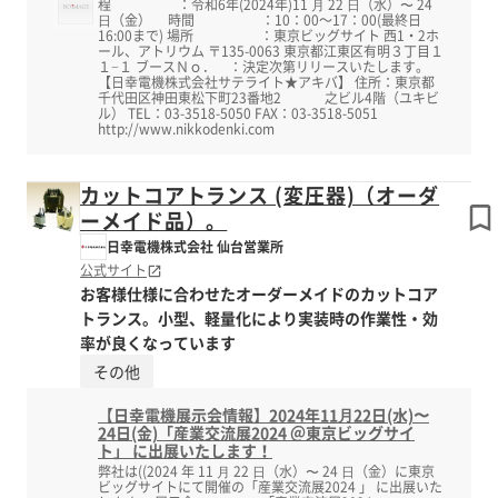
程 ：令和6年(2024年)11 ⽉ 22 ⽇（水）〜 24
⽇（金） 時間 ：10：00～17：00(最終日
16:00まで) 場所 ：東京ビッグサイト 西1・2ホ
ール、アトリウム 〒135-0063 東京都江東区有明３丁目１
１−１ ブースＮｏ． ：決定次第リリースいたします。
【日幸電機株式会社サテライト★アキバ】 住所：東京都
千代田区神田東松下町23番地2 之ビル4階（ユキビ
ル） TEL：03-3518-5050 FAX：03-3518-5051
http://www.nikkodenki.com
カットコアトランス (変圧器)（オーダ
ーメイド品）。
日幸電機株式会社 仙台営業所
公式サイト
お客様仕様に合わせたオーダーメイドのカットコア
トランス。小型、軽量化により実装時の作業性・効
率が良くなっています
その他
【日幸電機展示会情報】2024年11⽉22日(水)〜
24日(金)「産業交流展2024 ＠東京ビッグサイ
ト」 に出展いたします！
弊社は((2024 年 11 ⽉ 22 ⽇（水）〜 24 ⽇（金）に東京
ビッグサイトにて開催の「産業交流展2024 」 に出展いた