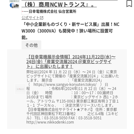
（株）商用NCWトランス』。
日幸電機株式会社 仙台営業所
公式サイト
「中小企業新ものづくり・新サービス展」出展！NC
W3000（3000VA）も開発中！狭い場所に設置可
能。
その他
【日幸電機展示会情報】2024年11⽉22日(水)〜
24日(金)「産業交流展2024 ＠東京ビッグサイ
ト」 に出展いたします！
弊社は((2024 年 11 ⽉ 22 ⽇（水）〜 24 ⽇（金）に東京
ビッグサイトにて開催の「産業交流展2024 」 に出展いた
します。 展示会 ：「産業交流展2024」
（ https://www.sangyo-koryuten.tokyo/ ） ⽇
程 ：令和6年(2024年)11 ⽉ 22 ⽇（水）〜 24
⽇（金） 時間 ：10：00～17：00(最終日
16:00まで) 場所 ：東京ビッグサイト 西1・2ホ
ール、アトリウム 〒135-0063 東京都江東区有明３丁目１
１−１ ブースＮｏ． ：決定次第リリースいたします。
【日幸電機株式会社サテライト★アキバ】 住所：東京都
千代田区神田東松下町23番地2 之ビル4階（ユキビ
ル） TEL：03-3518-5050 FAX：03-3518-5051
http://www.nikkodenki.com