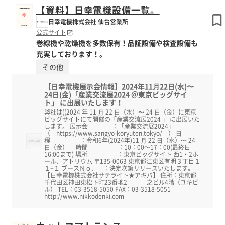
【資料】日幸電機設備一覧。
日幸電機株式会社 仙台営業所
公式サイト
巻線機や乾燥機を多数保有！品証設備や検査設備も
充実しております！。
その他
【日幸電機展示会情報】2024年11⽉22日(水)〜
24日(金)「産業交流展2024 ＠東京ビッグサイ
ト」 に出展いたします！
弊社は((2024 年 11 ⽉ 22 ⽇（水）〜 24 ⽇（金）に東京
ビッグサイトにて開催の「産業交流展2024 」 に出展いた
します。 展示会 ：「産業交流展2024」
（ https://www.sangyo-koryuten.tokyo/ ） ⽇
程 ：令和6年(2024年)11 ⽉ 22 ⽇（水）〜 24
⽇（金） 時間 ：10：00～17：00(最終日
16:00まで) 場所 ：東京ビッグサイト 西1・2ホ
ール、アトリウム 〒135-0063 東京都江東区有明３丁目１
１−１ ブースＮｏ． ：決定次第リリースいたします。
【日幸電機株式会社サテライト★アキバ】 住所：東京都
千代田区神田東松下町23番地2 之ビル4階（ユキビ
ル） TEL：03-3518-5050 FAX：03-3518-5051
http://www.nikkodenki.com