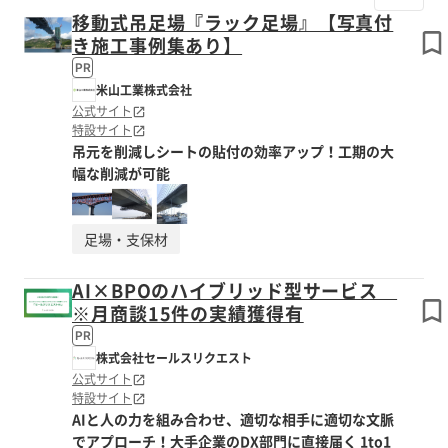
移動式吊足場『ラック足場』【写真付
き施工事例集あり】
PR
米山工業株式会社
公式サイト
特設サイト
吊元を削減しシートの貼付の効率アップ！工期の大
幅な削減が可能
足場・支保材
AI×BPOのハイブリッド型サービス
※月商談15件の実績獲得有
PR
株式会社セールスリクエスト
公式サイト
特設サイト
AIと人の力を組み合わせ、適切な相手に適切な文脈
でアプローチ！大手企業のDX部門に直接届く 1to1