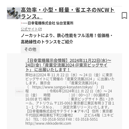
高効率・小型・軽量・省エネのNCWト
ランス。
日幸電機株式会社 仙台営業所
公式サイト
ノーカットにより、鉄心性能をフル活用！低価格・
高絶縁性のトランスをご紹介
その他
【日幸電機展示会情報】2024年11⽉22日(水)〜
24日(金)「産業交流展2024 ＠東京ビッグサイ
ト」 に出展いたします！
弊社は((2024 年 11 ⽉ 22 ⽇（水）〜 24 ⽇（金）に東京
ビッグサイトにて開催の「産業交流展2024 」 に出展いた
します。 展示会 ：「産業交流展2024」
（ https://www.sangyo-koryuten.tokyo/ ） ⽇
程 ：令和6年(2024年)11 ⽉ 22 ⽇（水）〜 24
⽇（金） 時間 ：10：00～17：00(最終日
16:00まで) 場所 ：東京ビッグサイト 西1・2ホ
ール、アトリウム 〒135-0063 東京都江東区有明３丁目１
１−１ ブースＮｏ． ：決定次第リリースいたします。
【日幸電機株式会社サテライト★アキバ】 住所：東京都
千代田区神田東松下町23番地2 之ビル4階（ユキビ
ル） TEL：03-3518-5050 FAX：03-3518-5051
http://www.nikkodenki.com