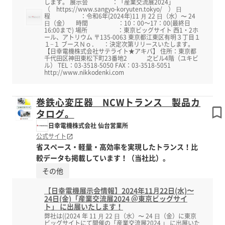
します。 展示会 ：「産業交流展2024」
（ https://www.sangyo-koryuten.tokyo/ ） ⽇
程 ：令和6年(2024年)11 ⽉ 22 ⽇（水）〜 24
⽇（金） 時間 ：10：00～17：00(最終日
16:00まで) 場所 ：東京ビッグサイト 西1・2ホ
ール、アトリウム 〒135-0063 東京都江東区有明３丁目１
１−１ ブースＮｏ． ：決定次第リリースいたします。
【日幸電機株式会社サテライト★アキバ】 住所：東京都
千代田区神田東松下町23番地2 之ビル4階（ユキビ
ル） TEL：03-3518-5050 FAX：03-3518-5051
http://www.nikkodenki.com
巻鉄心変圧器 NCWトランス 製品カ
タログ。
日幸電機株式会社 仙台営業所
公式サイト
省スペース・軽量・高効率を実現したトランス！比
較データも掲載しています！（当社比）。
その他
【日幸電機展示会情報】2024年11⽉22日(水)〜
24日(金)「産業交流展2024 ＠東京ビッグサイ
ト」 に出展いたします！
弊社は((2024 年 11 ⽉ 22 ⽇（水）〜 24 ⽇（金）に東京
ビッグサイトにて開催の「産業交流展2024 」 に出展いた