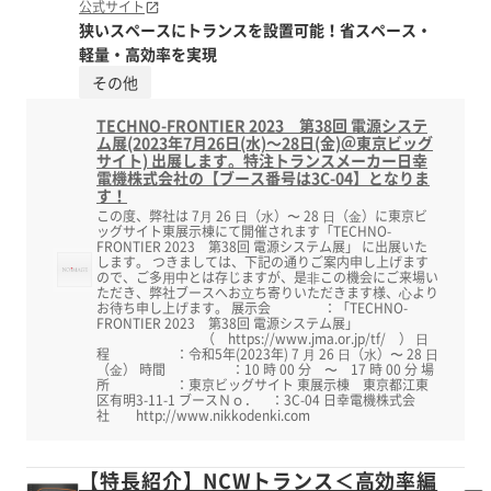
公式サイト
狭いスペースにトランスを設置可能！省スペース・
軽量・高効率を実現
その他
TECHNO-FRONTIER 2023 第38回 電源システ
ム展(2023年7月26日(水)～28日(金)＠東京ビッグ
サイト) 出展します。特注トランスメーカー日幸
電機株式会社の【ブース番号は3C-04】となりま
す！
この度、弊社は 7⽉ 26 ⽇（⽔）〜 28 ⽇（⾦）に東京ビ
ッグサイト東展示棟にて開催されます「TECHNO-
FRONTIER 2023 第38回 電源システム展」 に出展いた
します。 つきましては、下記の通りご案内申し上げます
ので、ご多⽤中とは存じますが、是⾮この機会にご来場い
ただき、弊社ブースへお⽴ち寄りいただきます様、⼼より
お待ち申し上げます。 展示会 ：「TECHNO-
FRONTIER 2023 第38回 電源システム展」
（ https://www.jma.or.jp/tf/ ） ⽇
程 ：令和5年(2023年) 7 ⽉ 26 ⽇（⽔）〜 28 ⽇
（⾦） 時間 ：10 時 00 分 〜 17 時 00 分 場
所 ：東京ビッグサイト 東展示棟 東京都江東
区有明3-11-1 ブースＮｏ． ：3C-04 日幸電機株式会
社 http://www.nikkodenki.com
【特長紹介】NCWトランス＜高効率編