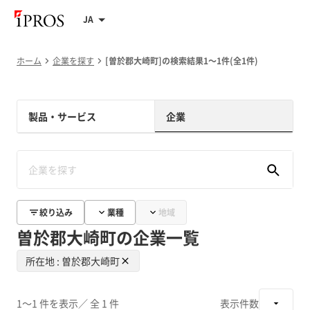
JA
ホーム
企業を探す
[曽於郡大崎町]の検索結果1～1件(全1件)
製品・サービス
企業
絞り込み
業種
地域
曽於郡大崎町の企業一覧
所在地 : 曽於郡大崎町
1～1 件を表示
／ 全 1 件
表示件数