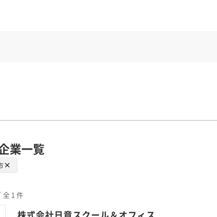
企業一覧
市
 全 1 件
株式会社日章スクール＆オフィス