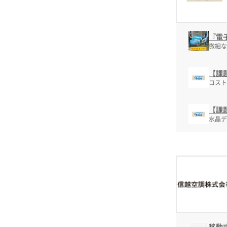
『電
微細な
【課
コスト
【課
水晶デ
移動