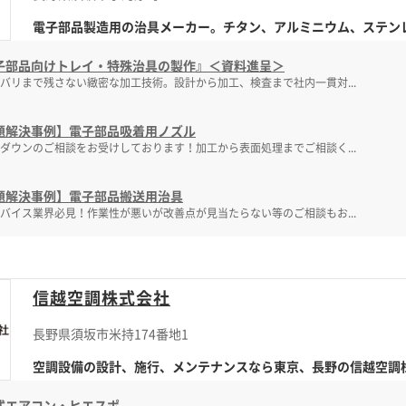
電子部品製造用の治具メーカー。チタン、アルミニウム、ステンレス
子部品向けトレイ・特殊治具の製作』＜資料進呈＞
バリまで残さない緻密な加工技術。設計から加工、検査まで社内一貫対...
題解決事例】電子部品吸着用ノズル
ダウンのご相談をお受けしております！加工から表面処理までご相談く...
題解決事例】電子部品搬送用治具
バイス業界必見！作業性が悪いが改善点が見当たらない等のご相談もお...
信越空調株式会社
長野県須坂市米持174番地1
空調設備の設計、施行、メンテナンスなら東京、長野の信越空調
式エアコン・ヒエスポ