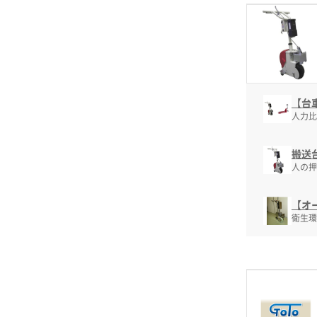
【台
人力比
搬送
人の押
【オ
衛生環