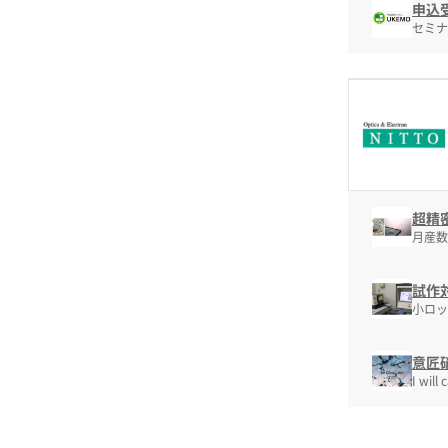
申込
セミナ
超精
月産数
試作
小ロッ
意匠
I will