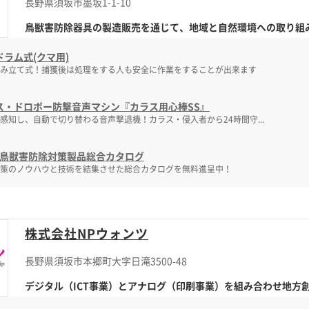
長野県須坂市墨坂1-1-10
鳥獣害防除器具の製造販売を通じて、地域と自然環境への取り組みを
ドラム式(クマ用)
み立て式！捕獲後は処理をする人も安全に作業をすることが出来ます
ス・ドロボー防撃音声マシン『カラス用心棒SS』
感知し、自動で切り替わる音声撃退機！カラス・侵入者から24時間守...
18 鳥獣害防除対策製品総合カタログ
策のノウハウと技術を結集させた総合カタログを無料進呈中！
株式会社NPウォンツ
長野県須坂市本郷町大字日滝3500-48
デジタル（ICT事業）とアナログ（印刷事業）を組み合わせ地方創生