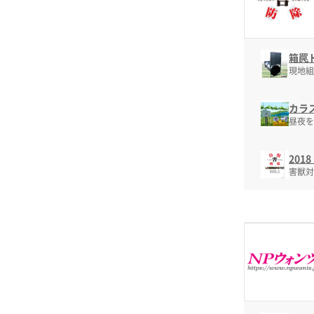
箱罠
現地組
カラ
昼夜を
20
害獣対