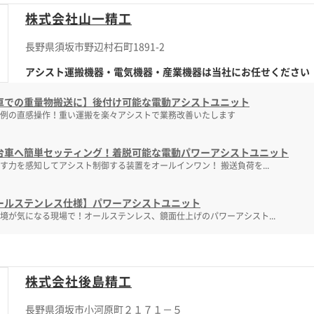
株式会社山一精工
長野県須坂市野辺村石町1891-2
アシスト運搬機器・電気機器・産業機器は当社にお任せください
車での重量物搬送に】後付け可能な電動アシストユニット
例の直感操作！重い運搬を楽々アシストで業務改善いたします
台車へ簡単セッティング！着脱可能な電動パワーアシストユニット
す力を感知してアシスト制御する装置をオールインワン！ 搬送負荷を...
ールステンレス仕様】パワーアシストユニット
境が気になる現場で！オールステンレス、鏡面仕上げのパワーアシスト...
株式会社後島精工
長野県須坂市小河原町２１７１－５