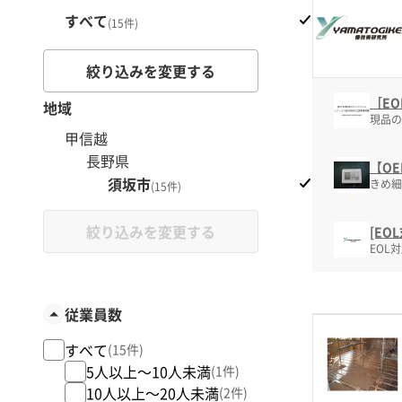
すべて
(15件)
絞り込みを変更する
［E
地域
現品の
甲信越
長野県
【O
須坂市
きめ細
(15件)
絞り込みを変更する
[E
EOL
従業員数
すべて
(15件)
5人以上～10人未満
(1件)
10人以上～20人未満
(2件)