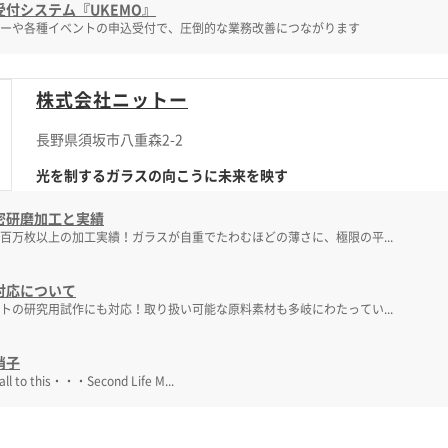
受付システム『UKEMO』
ーや各種イベントの申込受付で、圧倒的な業務改善につながります
株式会社ニットー
長野県須坂市八重森2-2
光を制するガラスの向こうに未来を映す
密研磨加工と実績
百万枚以上の加工実績！ガラスが自重でたわむほどの薄さに、極限の平...
対応について
トの研究用試作にも対応！取り扱い可能な原料素材も多岐にわたってい...
硝子
 call to this・・・Second Life M...