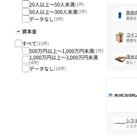
20人以上～50人未満
(1件)
50人以上～300人未満
(2件)
家庭
データなし
(9件)
薬剤を
資本金
コイ
健康を
すべて
(15件)
500万円以上～1,000万円未満
(1件)
1,000万円以上～3,000万円未満
温水
(4件)
安心・
データなし
(10件)
シス
システ