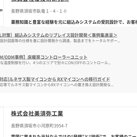
長野県須坂市臥竜１−４−１０
業務知識と豊富な経験を元に組込みシステムの受託設計で、お客様の
OL対策］組込みシステムのリプレイス設計開発＜事例集進呈＞
設計図面等の仕様を基に設計開発から調達、製造までをトータルサポー...
EM/ODM事例】床暖房コントローラーユニット
な温度制御を行い、4つのエリアで別々にON/OFFのコントロール...
OL対応]ルネサス製マイコンから RXマイコンへの移行ガイド
対応等でルネサス製マイコンからRXマイコンへの置き換え設計開発な...
株式会社美須弥工業
長野県須坂市小河原町3954-7
雪国に育まれた当社ならではの“発想”と“技術”で、お客様のニーズ