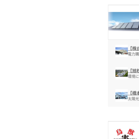
【株
電力購
【旭
環境に
【橋
太陽光