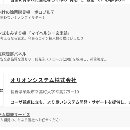
向けの除菌脱臭機 ポロプルテ
使わない！ノンフィルター！
ン式もみすり機 「マイヘルシー玄米処」
考えるなら玄米。今あるコイン精米機の横にぴったり
式床暖房パネル
安全高品質な温もり！低発泡スチロール(20倍)を採用し、荷重強度...
オリオンシステム株式会社
長野県須坂市幸高町大字幸高279－10
ユーザ視点に立ち、より良いシステム開発・サポートを提供し、また
テム開発サービス
ム開発のことなら当社へお任せください