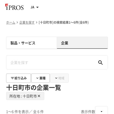
JA
ホーム
企業を探す
[十日町市]の検索結果1～6件(全6件)
製品・サービス
企業
絞り込み
業種
地域
十日町市の企業一覧
所在地 : 十日町市
1～6 件を表示
／ 全 6 件
表示件数