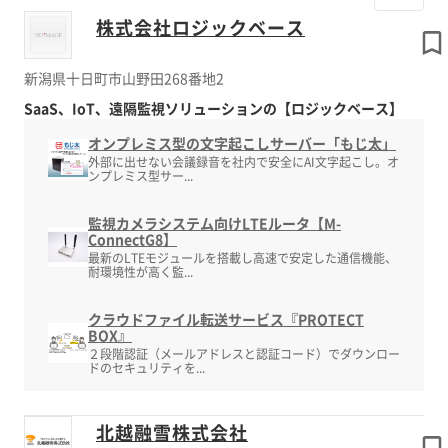
株式会社ロジックベース
新潟県十日町市山野田268番地2
SaaS、IoT、遠隔監視ソリューションの【ロジックベース】
オンプレミス型の文字起こしサーバー「もじ太」
外部に出せない会議録音を社内で安全にAI文字起こし。オ
ンプレミス型サー...
監視カメラシステム向けLTEルータ【M-
ConnectG8】
最新のLTEモジュールを搭載し高速で安定した通信機能、
耐環境性が高く監...
クラウドファイル転送サービス『PROTECT
BOX』
２段階認証（メールアドレスと認証コード）でダウンロー
ドのセキュリティを...
北越融雪株式会社