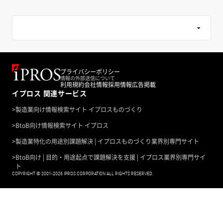
ンターでは、作業環境測定や各種分析を通じ
だけます。
て、
お客様が法令を遵守し、安心して工場を操業で
3．あらゆるタイプのOAフロアに対応可能
きる体制づくりを支援しています。
樹脂製、鉄板製、コンクリート製など全ての
OAフロアに対応。新築・改修を問わず採用可
今回の受賞は、日々の分析業務における精度確
能です。
保・品質向上への取り組みが評価されたもので
プライバシーポリシー
す。
情報の外部送信について
4．天然木ならではの上質な意匠を実現
利用規約
会社情報
採用情報
広告掲載
作業環境測定をはじめとする工場の法令対応や
イプロス 関連サービス
表面にナラ材の天然木薄単板を採用。当社の壁
分析業務、環境対応に課題をお持ちの際は、ぜ
材や天井材と組み合わせ、木質感のある空間を
>
製造業向け情報検索サイト イプロスものづくり
ひお気軽にご相談ください。
提案します。
法令対応に伴う定期測定や突発対応のご相談に
>
BtoB向け情報検索サイト イプロス
も対応いたします。
製品の詳細は、下記関連リンクよりご確認くだ
>
製造業特化の用途別課題解決 | イプロスものづくり業界別専門サイト
さい。
【測定担当部署】
>
BtoB向け | 目的・用途起点で課題解決を支援 | イプロス業界別専門サイ
環境技術センター（埼玉県さいたま市大宮区）
ト
COPYRIGHT © 2001-2026 IPROS CORPORATION ALL RIGHTS RESERVED.
大阪化学分析センター（大阪府堺市堺区）
詳しい情報は当社WEBサイトをご参照くださ
い。