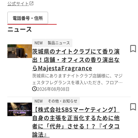
公式サイト
電話番号・住所
ニュース
NEW
製品ニュース
茨城県のナイトクラブにて香り演
出！店舗・オフィスの香り演出な
らMajestaFragrance
茨城県にありますナイトクラブ店舗様に、マジ
ェスタフレグランスを導入いただき、フロア内
2026年08月08日
を香り演出させていただいております。
NEW
その他・お知らせ
店内に広がる心地よい香りが、音楽や照明とと
【株式会社SBSマーケティング】
もに、訪れる方の記憶に残る特別な空間を演出
します。
自身の主張を正当化するために他
ナイトクラブ・キャバクラ・ガールズバー・バ
者に「代弁」させる！？『イタコ
ー・ラウンジ・スナックなど、ナイト店舗の空
論法』
間づくりにも香り演出はおすすめです。