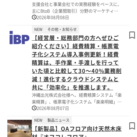
支援会社と事業会社での実務経験をベースに、
主にBtoB（企業間取引）分野のマーケティン
マジェスタフレグランスでは、全国の店舗様・
2026年08月08日
グや販売促進、集客に関連したコンサルティン
企業様を対象に無料お試し設置も承っておりま
グサービスを提供している株式会社SBSマーケ
す。
NEW
その他・お知らせ
ティングは「自身の主張を正当化するために他
香りによる空間演出にご興味がございました
【経営層・総務部門の方へぜひご
者に「代弁」させる！？『イタコ論法』」ペー
ら、ぜひお気軽にお問合せください。
ジを2026年08月06日（木）に公開しました。
紹介ください】経費精算・帳票電
子化システム導入事例更新！経費
第三者や故人、フィクションのキャラクターの
精算は、手作業・手渡しを行って
意思を、自身の主張や主観的な解釈に合わせて
いた頃と比較して30～40%業務削
「代弁」して正当化しようとする『イタコ論法
（イタコ芸）』。そもそも「イタコ」とはどん
減！進化するクラウドシステムと
な存在なのか、『イタコ論法』が用いられるケ
共に「効率化」を推進します。
ースなどについて解説しています。
沖縄出光株式会社様へ、経費精算システム「楽
楽精算」、帳票電子化システム「楽楽明細」を
（ページの概要：抜粋）
2026年08月07日
導入した事例について記事が公開されました。
■『イタコ論法（イタコ芸）』とは？
■そもそも「イタコ」とは？
NEW
製品ニュース
～沖縄出光様の場合～
■『イタコ論法』の例
【新製品】OAフロア向け天然木床
経費精算システム導入前は、ひたすら「手作
材『オフコレフロア』