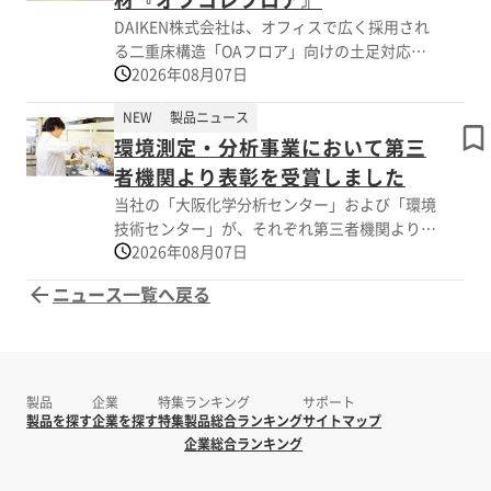
▼詳しくはこちらのページをご覧ください。
業」でした。
DAIKEN株式会社は、オフィスで広く採用され
https://sbsmarketing.co.jp/blog/itako-
ネットバンキングに口座情報を登録し、10名い
る二重床構造「OAフロア」向けの土足対応天
argumentation-2026-08/
たら10人分の計算をして、
2026年08月07日
然木床材『オフコレフロア』を、2026年5月21
10回登録するイメージです。
日に発売しました。
振込伝票、承認と、その回数分だけ手間がかか
NEW
製品ニュース
天然木の上質な意匠性と、OAフロアに求めら
っていました。
環境測定・分析事業において第三
れる床下配線へのアクセス性・メンテナンス性
を両立した製品です。
者機関より表彰を受賞しました
【事例概要】
当社の「大阪化学分析センター」および「環境
■導入前の課題
【主な特長】
技術センター」が、それぞれ第三者機関より表
・経費精算も請求書発行も担当者は一名。少人
1．必要な箇所のみ取り外しでき、OAフロア運
2026年08月07日
彰を受賞いたしました。
数で、煩雑な手作業をこなす必要があった。
用に配慮
■導入のポイント
ニュース一覧へ戻る
短辺部分に実（さね）加工を設けない仕様で、
■受賞内容
・導入後の手厚いサポートで設定を進めること
配線変更時などに必要な箇所のみを容易に取り
大阪化学分析センター：一般社団法人 日本環
ができ、法改正にも問題なく対応できた。
外せます。取り外した部分の張り直しも可能
境測定分析協会より「優良事業所表彰」を受賞
で、レイアウト変更に柔軟に対応します。
環境技術センター ：公益社団法人 日本作
※詳しくは関連リンクをご覧いただくか、お気
業環境測定協会より「令和7年度 総合精度管
製品
企業
軽にお問い合わせください。
特集
ランキング
サポート
2．OAフロア用途で求められる施工後の仕上が
理事業優良表彰」を受賞
製品を探す
企業を探す
特集
製品総合ランキング
サイトマップ
りに配慮
企業総合ランキング
反りや寸法変化、施工後の不陸や目隙の発生を
当社の大阪化学分析センターおよび環境技術セ
抑制する設計で、品質面でも安心して採用いた